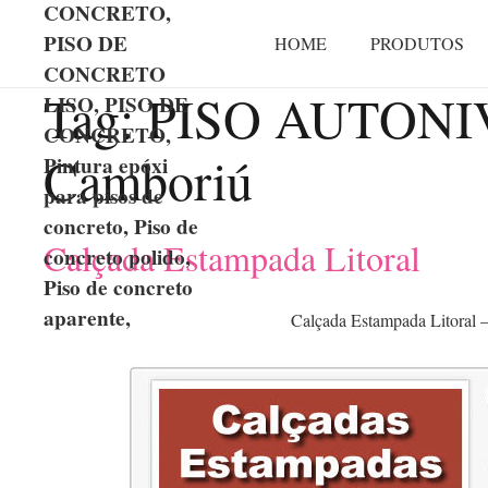
CONCRETO,
PISO DE
HOME
PRODUTOS
CONCRETO
Tag:
PISO AUTONIV
LISO, PISO DE
CONCRETO,
Camboriú
Pintura epóxi
para pisos de
concreto, Piso de
Calçada Estampada Litoral
concreto polido,
Piso de concreto
aparente,
Calçada Estampada Litoral 