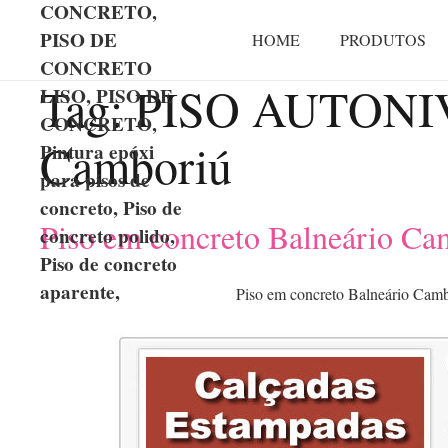
CONCRETO,
PISO DE
HOME
PRODUTOS
CONCRETO
Tag:
PISO AUTONIV
LISO, PISO DE
CONCRETO,
Camboriú
Pintura epóxi
para pisos de
concreto, Piso de
Piso em concreto Balneário Ca
concreto polido,
Piso de concreto
aparente,
Piso em concreto Balneário Cam