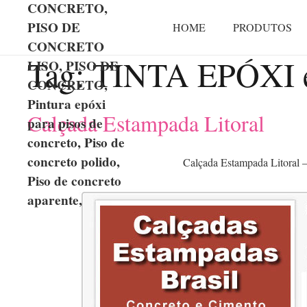
CONCRETO,
PISO DE
HOME
PRODUTOS
CONCRETO
Tag:
TINTA EPÓXI e
LISO, PISO DE
CONCRETO,
Pintura epóxi
Calçada Estampada Litoral
para pisos de
concreto, Piso de
concreto polido,
Calçada Estampada Litoral 
Piso de concreto
aparente,