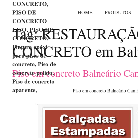
CONCRETO,
PISO DE
HOME
PRODUTOS
CONCRETO
Tag:
RESTAURAÇÃO
LISO, PISO DE
CONCRETO,
CONCRETO em Baln
Pintura epóxi
para pisos de
concreto, Piso de
Piso em concreto Balneário Ca
concreto polido,
Piso de concreto
aparente,
Piso em concreto Balneário Cam