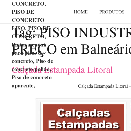
CONCRETO,
PISO DE
HOME
PRODUTOS
CONCRETO
Tag:
PISO INDUST
LISO, PISO DE
CONCRETO,
PREÇO em Balneári
Pintura epóxi
para pisos de
concreto, Piso de
Calçada Estampada Litoral
concreto polido,
Piso de concreto
aparente,
Calçada Estampada Litoral 