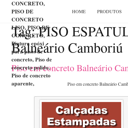
CONCRETO,
PISO DE
HOME
PRODUTOS
CONCRETO
Tag:
PISO ESPATU
LISO, PISO DE
CONCRETO,
Balneário Camboriú
Pintura epóxi
para pisos de
concreto, Piso de
Piso em concreto Balneário Ca
concreto polido,
Piso de concreto
aparente,
Piso em concreto Balneário Cam