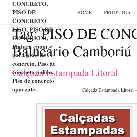
CONCRETO,
PISO DE
HOME
PRODUTOS
CONCRETO
Tag:
PISO DE CON
LISO, PISO DE
CONCRETO,
Balneário Camboriú
Pintura epóxi
para pisos de
concreto, Piso de
Calçada Estampada Litoral
concreto polido,
Piso de concreto
aparente,
Calçada Estampada Litoral 