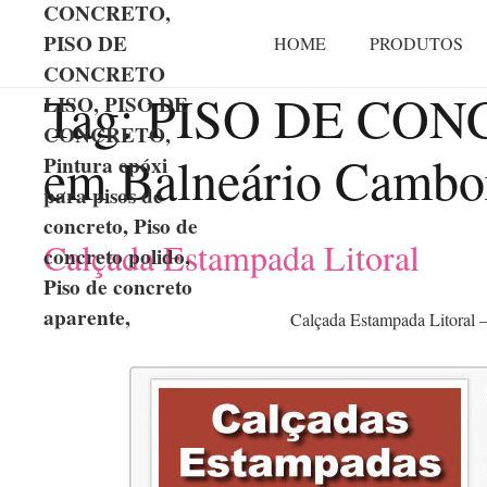
CONCRETO,
PISO DE
HOME
PRODUTOS
CONCRETO
Tag:
PISO DE CO
LISO, PISO DE
CONCRETO,
em Balneário Cambo
Pintura epóxi
para pisos de
concreto, Piso de
Calçada Estampada Litoral
concreto polido,
Piso de concreto
aparente,
Calçada Estampada Litoral 