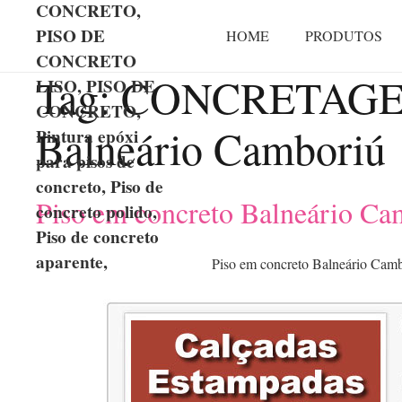
CONCRETO,
PISO DE
HOME
PRODUTOS
CONCRETO
Tag:
CONCRETAGE
LISO, PISO DE
CONCRETO,
Balneário Camboriú
Pintura epóxi
para pisos de
concreto, Piso de
Piso em concreto Balneário Ca
concreto polido,
Piso de concreto
aparente,
Piso em concreto Balneário Cam