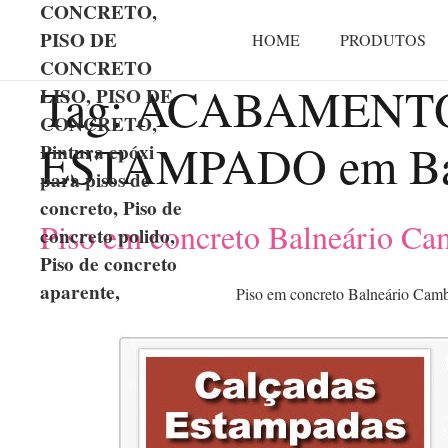
CONCRETO,
PISO DE
HOME
PRODUTOS
CONCRETO
Tag:
ACABAMENTO
LISO, PISO DE
CONCRETO,
ESTAMPADO em Bal
Pintura epóxi
para pisos de
concreto, Piso de
Piso em concreto Balneário Ca
concreto polido,
Piso de concreto
aparente,
Piso em concreto Balneário Cam